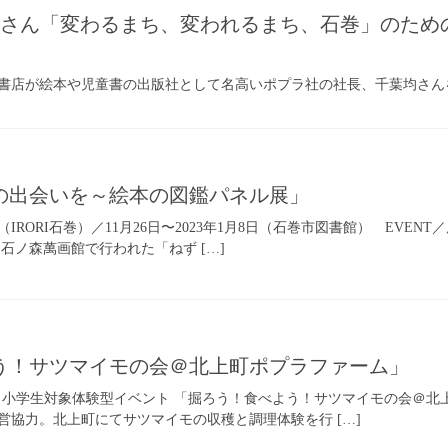
さん「変わるまち、変われるまち、石巻」のための
書店が絵本や児童書の出版社として名高いポプラ社の社長、千葉均さん
の出会いを～絵本の図鑑パネル展」
20日（IRORI石巻）／11月26日〜2023年1月8日（石巻市図書館） E
石ノ森萬画館で行われた「ねず […]
う！サツマイモの会＠北上町ポプラファーム」
VENT／小学生対象体験型イベント 「掘ろう！食べよう！サツマイモの会
営協力。北上町にてサツマイモの収穫と調理体験を行 […]