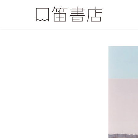
コ
ナ
ン
ビ
テ
ゲ
ン
ー
ツ
シ
へ
ョ
ス
ン
キ
に
ッ
移
プ
動