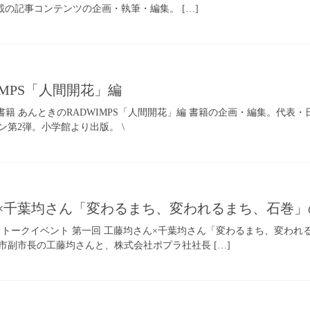
掲載の記事コンテンツの企画・執筆・編集。 […]
IMPS「人間開花」編
OK／書籍 あんときのRADWIMPS「人間開花」編 書籍の企画・編集。代表
第2弾。小学館より出版。 \
ん×千葉均さん「変わるまち、変われるまち、石巻
VENT／トークイベント 第一回 工藤均さん×千葉均さん「変わるまち、変
市副市長の工藤均さんと、株式会社ポプラ社社長 […]