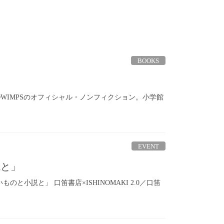
BOOKS
ADWIMPSのオフィシャル・ノンフィクション。小学館
EVENT
説と」
と小説と」 口笛書店×ISHINOMAKI 2.0／口笛