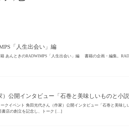
IMPS「人生出会い」編
K／書籍 あんときのRADWIMPS「人生出会い」編 書籍の企画・編集。R
家）公開インタビュー「石巻と美味しいものと小
T／トークイベント 角田光代さん（作家）公開インタビュー「石巻と美味しいもの
口笛書店の創立を記念し、トーク […]