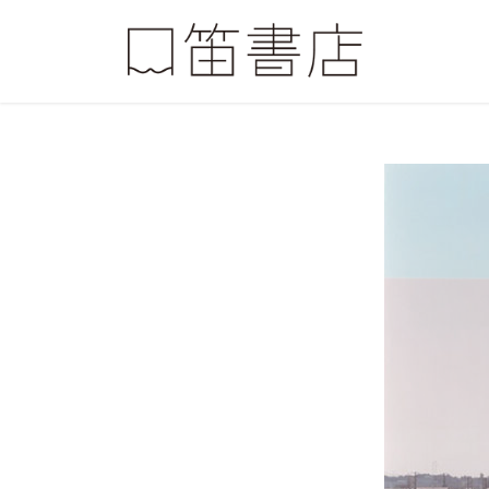
コ
ナ
ン
ビ
テ
ゲ
ン
ー
ツ
シ
へ
ョ
ス
ン
キ
に
ッ
移
プ
動