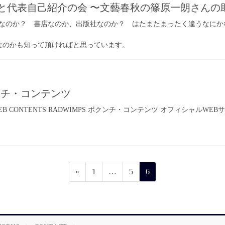
明と代表自己紹介の会 〜文藝春秋の篠原一朗さんの
なのか？ 書店なのか、出版社なのか？ はたまたまったく違うなにか
間なのかも知って頂ければと思っています。
クンチ・コンテンツ
WEB CONTENTS RADWIMPS ボクンチ・コンテンツ オフィシャ
固
固
固
«
1
…
5
6
定
定
定
ペ
ペ
ペ
ー
ー
ー
ジ
ジ
ジ