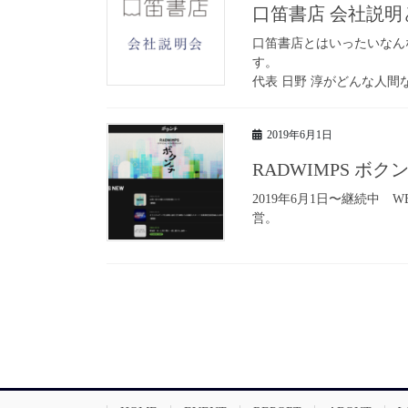
口笛書店 会社説
口笛書店とはいったいなん
す。
代表 日野 淳がどんな人
2019年6月1日
RADWIMPS ボ
2019年6月1日〜継続中 
営。
投
稿
の
ペ