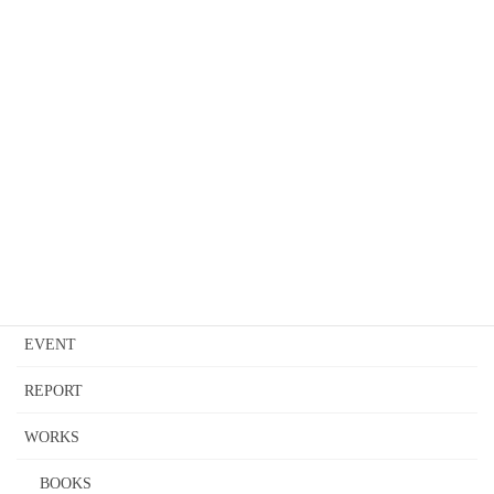
2023年4月20日
Daiwa Sakura Aid さくら 第10号
2023年4月5日
いしのまき観光大使・中西哲生さんを頼まれてないけ
どご紹介する会
2023年2月18日
カテゴリー
EVENT
REPORT
WORKS
BOOKS